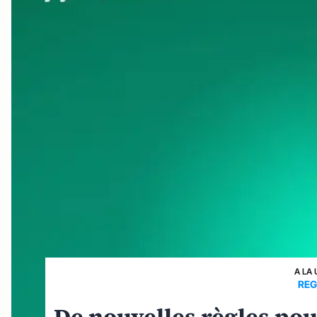
A LA 
REG