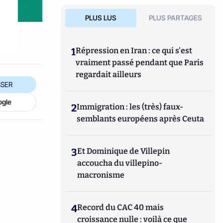
PLUS LUS
PLUS PARTAGES
1
Répression en Iran : ce qui s'est
vraiment passé pendant que Paris
regardait ailleurs
SER
ogle
2
Immigration : les (très) faux-
semblants européens après Ceuta
3
Et Dominique de Villepin
accoucha du villepino-
macronisme
4
Record du CAC 40 mais
croissance nulle : voilà ce que