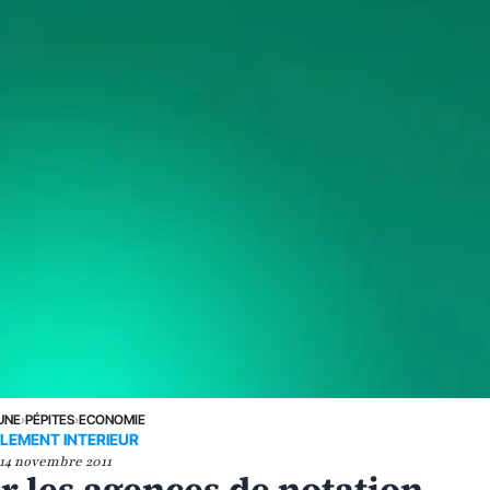
UNE
›
PÉPITES
›
ECONOMIE
LEMENT INTERIEUR
14 novembre 2011