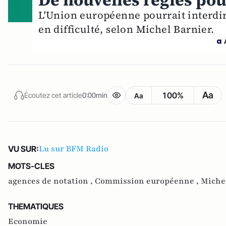
De nouvelles règles pou
L'Union européenne pourrait interdir
en difficulté, selon Michel Barnier.
Aa
100%
Écoutez cet article
0:00min
Aa
Lu sur BFM Radio
VU SUR:
MOTS-CLES
agences de notation ,
Commission européenne ,
Miche
THEMATIQUES
Economie