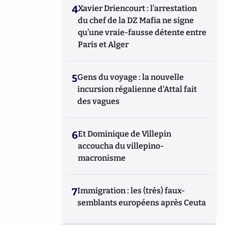
4
Xavier Driencourt : l’arrestation
du chef de la DZ Mafia ne signe
qu’une vraie-fausse détente entre
Paris et Alger
5
Gens du voyage : la nouvelle
incursion régalienne d'Attal fait
des vagues
6
Et Dominique de Villepin
accoucha du villepino-
macronisme
7
Immigration : les (très) faux-
semblants européens après Ceuta