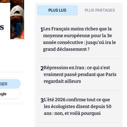
PLUS LUS
PLUS PARTAGES
us
1
Les Français moins riches que la
moyenne européenne pour la 3e
année consécutive : jusqu'où ira le
grand déclassement ?
2
Répression en Iran : ce qui s'est
vraiment passé pendant que Paris
regardait ailleurs
SER
ogle
3
L’été 2026 confirme tout ce que
les écologistes disent depuis 50
ans : non, et voilà pourquoi