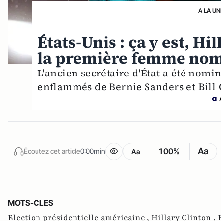
A LA UN
États-Unis : ça y est, Hi
la première femme nomi
L'ancien secrétaire d'État a été nomi
enflammés de Bernie Sanders et Bill 
Aa
100%
Écoutez cet article
0:00min
Aa
MOTS-CLES
Election présidentielle américaine ,
Hillary Clinton ,