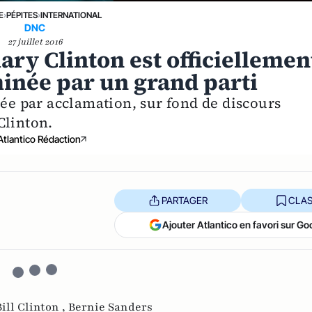
E
›
PÉPITES
›
INTERNATIONAL
DNC
27 juillet 2016
llary Clinton est officiellemen
née par un grand parti
née par acclamation, sur fond de discours
Clinton.
Atlantico Rédaction
PARTAGER
CLAS
Ajouter Atlantico en favori sur Go
Bill Clinton ,
Bernie Sanders