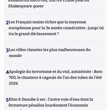
Ronaldo du bisco-fils; Suri ex Cruise joue du
Shakespeare queer
2
Les Français moins riches que la moyenne
européenne pour la 3e année consécutive : jusqu'où
ira le grand déclassement ?
3
Les villes classées les plus malheureuses du
monde
4
Apologie du terrorisme et du viol, antisémite : Boro
700, le chanteur à cagoule de l’un des tubes de l’été
2026
5
Rhin & Danube à sec : l’autre voie d’eau dont la
fermeture pénalise lourdement l’économie