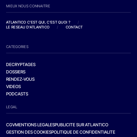
MIEUX NOUS CONNAITRE
ATLANTICO C'EST QUI, C'EST QUOI ?
/
LE RESEAU D'ATLANTICO
/
CONTACT
CATEGORIES
DECRYPTAGES
DOSSIERS
RENDEZ-VOUS
VIDEOS
PODCASTS
LEGAL
CGV
MENTIONS LEGALES
PUBLICITE SUR ATLANTICO
GESTION DES COOKIES
POLITIQUE DE CONFIDENTIALITE