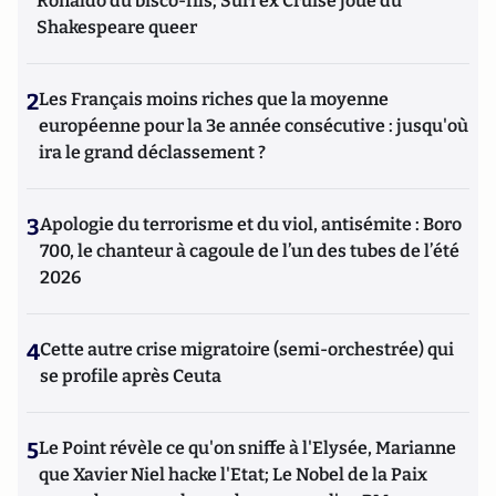
Ronaldo du bisco-fils; Suri ex Cruise joue du
Shakespeare queer
2
Les Français moins riches que la moyenne
européenne pour la 3e année consécutive : jusqu'où
ira le grand déclassement ?
3
Apologie du terrorisme et du viol, antisémite : Boro
700, le chanteur à cagoule de l’un des tubes de l’été
2026
4
Cette autre crise migratoire (semi-orchestrée) qui
se profile après Ceuta
5
Le Point révèle ce qu'on sniffe à l'Elysée, Marianne
que Xavier Niel hacke l'Etat; Le Nobel de la Paix