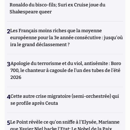
Ronaldo du bisco-fils; Suri ex Cruise joue du
Shakespeare queer
2
Les Français moins riches que la moyenne
européenne pour la 3e année consécutive : jusqu'où
ira le grand déclassement ?
3
Apologie du terrorisme et du viol, antisémite : Boro
700, le chanteur à cagoule de l’un des tubes de l’été
2026
4
Cette autre crise migratoire (semi-orchestrée) qui
se profile après Ceuta
5
Le Point révèle ce qu'on sniffe à l'Elysée, Marianne
que Xavier Niel hacke l'Etat; Le Nobel de la Paix