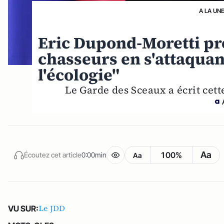
A LA UN
Eric Dupond-Moretti pré
chasseurs en s'attaquan
l'écologie"
Le Garde des Sceaux a écrit cet
Aa
100%
Écoutez cet article
0:00min
Aa
Le JDD
VU SUR: