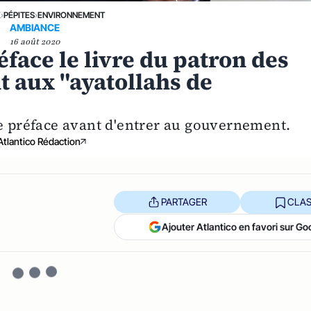
E
›
PÉPITES
›
ENVIRONNEMENT
AMBIANCE
16 août 2020
face le livre du patron des
t aux "ayatollahs de
te préface avant d'entrer au gouvernement.
Atlantico Rédaction
PARTAGER
CLAS
Ajouter Atlantico en favori sur Go