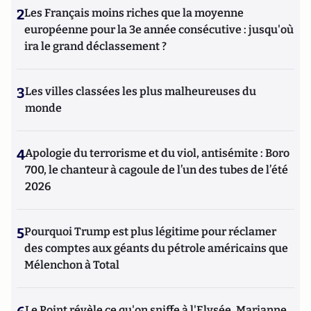
2
Les Français moins riches que la moyenne
européenne pour la 3e année consécutive : jusqu'où
ira le grand déclassement ?
3
Les villes classées les plus malheureuses du
monde
4
Apologie du terrorisme et du viol, antisémite : Boro
700, le chanteur à cagoule de l’un des tubes de l’été
2026
5
Pourquoi Trump est plus légitime pour réclamer
des comptes aux géants du pétrole américains que
Mélenchon à Total
Le Point révèle ce qu'on sniffe à l'Elysée, Marianne