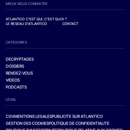
MIEUX NOUS CONNAITRE
ATLANTICO C'EST QUI, C'EST QUOI ?
/
LE RESEAU D'ATLANTICO
/
CONTACT
CATEGORIES
DECRYPTAGES
DOSSIERS
RENDEZ-VOUS
VIDEOS
PODCASTS
LEGAL
CGV
MENTIONS LEGALES
PUBLICITE SUR ATLANTICO
GESTION DES COOKIES
POLITIQUE DE CONFIDENTIALITE