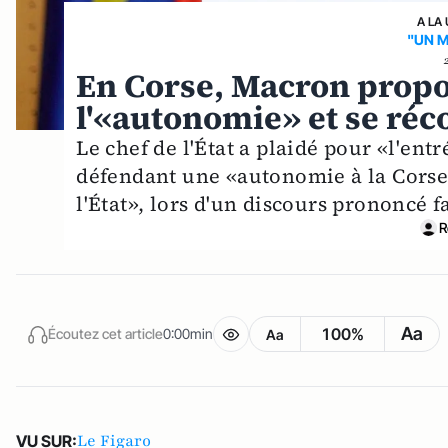
A LA
"UN 
En Corse, Macron propo
l'«autonomie» et se réco
Le chef de l'État a plaidé pour «l'ent
défendant une «autonomie à la Corse 
l'État», lors d'un discours prononcé f
R
Aa
100%
Écoutez cet article
0:00min
Aa
Le Figaro
VU SUR: