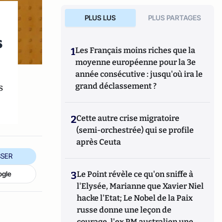
PLUS LUS
PLUS PARTAGES
s
1
Les Français moins riches que la
moyenne européenne pour la 3e
année consécutive : jusqu'où ira le
s
grand déclassement ?
2
Cette autre crise migratoire
(semi-orchestrée) qui se profile
après Ceuta
SER
ogle
3
Le Point révèle ce qu'on sniffe à
l'Elysée, Marianne que Xavier Niel
hacke l'Etat; Le Nobel de la Paix
russe donne une leçon de
courage, l'ex PM australien une