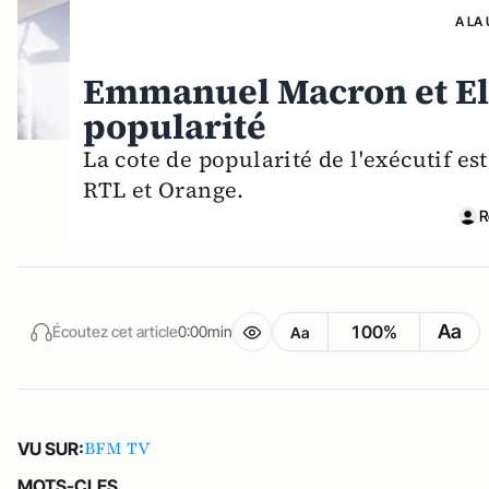
A LA
Emmanuel Macron et El
popularité
La cote de popularité de l'exécutif e
RTL et Orange.
R
Aa
100%
Écoutez cet article
0:00min
Aa
BFM TV
VU SUR:
MOTS-CLES