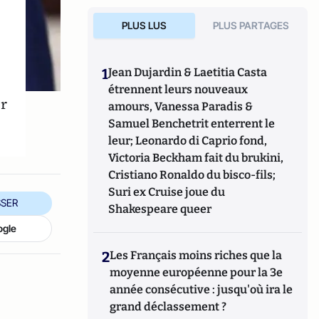
PLUS LUS
PLUS PARTAGES
1
Jean Dujardin & Laetitia Casta
étrennent leurs nouveaux
ur
amours, Vanessa Paradis &
Samuel Benchetrit enterrent le
leur; Leonardo di Caprio fond,
Victoria Beckham fait du brukini,
Cristiano Ronaldo du bisco-fils;
Suri ex Cruise joue du
SER
Shakespeare queer
ogle
2
Les Français moins riches que la
moyenne européenne pour la 3e
année consécutive : jusqu'où ira le
grand déclassement ?