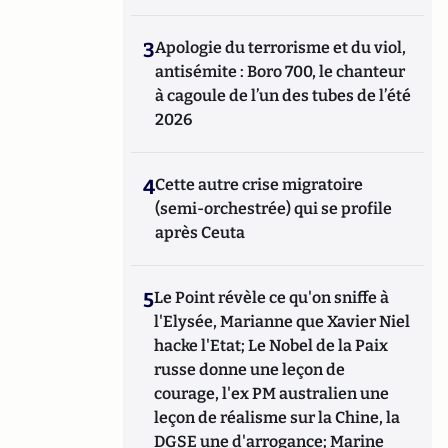
3
Apologie du terrorisme et du viol,
antisémite : Boro 700, le chanteur
à cagoule de l’un des tubes de l’été
2026
4
Cette autre crise migratoire
(semi-orchestrée) qui se profile
après Ceuta
5
Le Point révèle ce qu'on sniffe à
l'Elysée, Marianne que Xavier Niel
hacke l'Etat; Le Nobel de la Paix
russe donne une leçon de
courage, l'ex PM australien une
leçon de réalisme sur la Chine, la
DGSE une d'arrogance; Marine