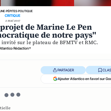
 UNE
›
PÉPITES
›
POLITIQUE
CRITIQUE
2 mai 2017
projet de Marine Le Pen
mocratique de notre pays"
 invité sur le plateau de BFMTV et RMC.
Atlantico Rédaction
PARTAGER
CLAS
Ajouter Atlantico en favori sur Go
tielle