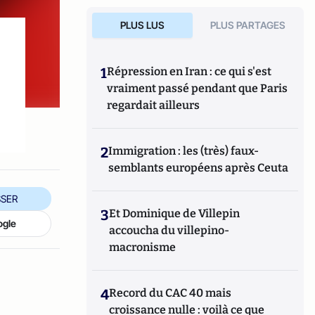
PLUS LUS
PLUS PARTAGES
1
Répression en Iran : ce qui s'est
vraiment passé pendant que Paris
regardait ailleurs
2
Immigration : les (très) faux-
semblants européens après Ceuta
SER
3
Et Dominique de Villepin
ogle
accoucha du villepino-
macronisme
4
Record du CAC 40 mais
croissance nulle : voilà ce que