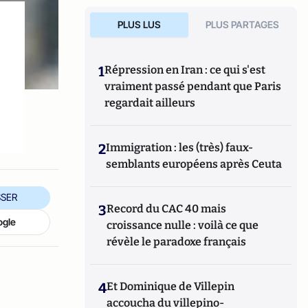
PLUS LUS
PLUS PARTAGES
1
Répression en Iran : ce qui s'est
vraiment passé pendant que Paris
regardait ailleurs
2
Immigration : les (très) faux-
semblants européens après Ceuta
SER
3
Record du CAC 40 mais
ogle
croissance nulle : voilà ce que
révèle le paradoxe français
4
Et Dominique de Villepin
accoucha du villepino-