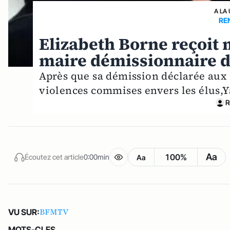
A LA
RE
Elizabeth Borne reçoit 
maire démissionnaire d
Après que sa démission déclarée aux 
violences commises envers les élus,Y
R
Aa
100%
Écoutez cet article
0:00min
Aa
BFMTV
VU SUR:
MOTS-CLES