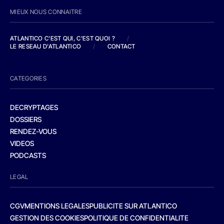
MIEUX NOUS CONNAITRE
ATLANTICO C'EST QUI, C'EST QUOI ?
/
LE RESEAU D'ATLANTICO
/
CONTACT
CATEGORIES
DECRYPTAGES
DOSSIERS
RENDEZ-VOUS
VIDEOS
PODCASTS
LEGAL
CGV
MENTIONS LEGALES
PUBLICITE SUR ATLANTICO
GESTION DES COOKIES
POLITIQUE DE CONFIDENTIALITE