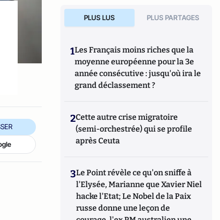
PLUS LUS
PLUS PARTAGES
1
Les Français moins riches que la
moyenne européenne pour la 3e
année consécutive : jusqu'où ira le
grand déclassement ?
2
Cette autre crise migratoire
SER
(semi-orchestrée) qui se profile
après Ceuta
ogle
3
Le Point révèle ce qu'on sniffe à
l'Elysée, Marianne que Xavier Niel
hacke l'Etat; Le Nobel de la Paix
russe donne une leçon de
courage, l'ex PM australien une