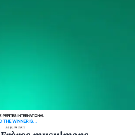
E
›
PÉPITES
›
INTERNATIONAL
 THE WINNER IS...
24 juin 2012