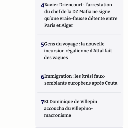
4
Xavier Driencourt : l’arrestation
du chef de la DZ Mafia ne signe
qu’une vraie-fausse détente entre
Paris et Alger
5
Gens du voyage : la nouvelle
incursion régalienne d'Attal fait
des vagues
6
Immigration : les (très) faux-
semblants européens après Ceuta
7
Et Dominique de Villepin
accoucha du villepino-
macronisme