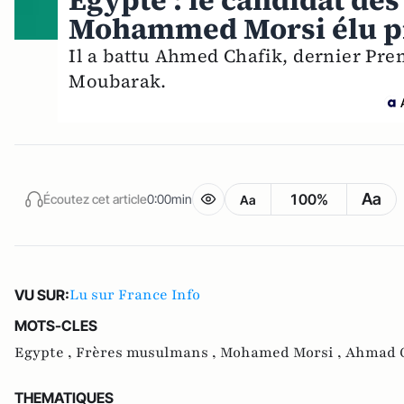
Egypte : le candidat d
Mohammed Morsi élu p
Il a battu Ahmed Chafik, dernier Pre
Moubarak.
Aa
100%
Écoutez cet article
0:00min
Aa
Lu sur France Info
VU SUR:
MOTS-CLES
Egypte ,
Frères musulmans ,
Mohamed Morsi ,
Ahmad 
THEMATIQUES