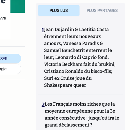
de
PLUS LUS
PLUS PARTAGES
ers
1
Jean Dujardin & Laetitia Casta
étrennent leurs nouveaux
amours, Vanessa Paradis &
Samuel Benchetrit enterrent le
leur; Leonardo di Caprio fond,
SER
Victoria Beckham fait du brukini,
ogle
Cristiano Ronaldo du bisco-fils;
Suri ex Cruise joue du
Shakespeare queer
2
Les Français moins riches que la
moyenne européenne pour la 3e
année consécutive : jusqu'où ira le
grand déclassement ?