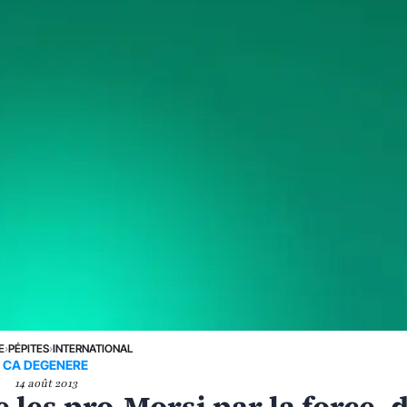
E
›
PÉPITES
›
INTERNATIONAL
CA DEGENERE
14 août 2013