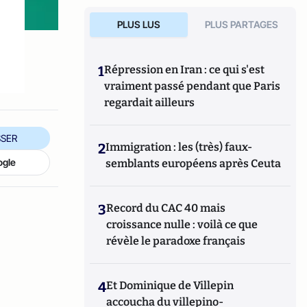
PLUS LUS
PLUS PARTAGES
1
Répression en Iran : ce qui s'est
vraiment passé pendant que Paris
regardait ailleurs
SER
2
Immigration : les (très) faux-
ogle
semblants européens après Ceuta
3
Record du CAC 40 mais
croissance nulle : voilà ce que
révèle le paradoxe français
4
Et Dominique de Villepin
accoucha du villepino-