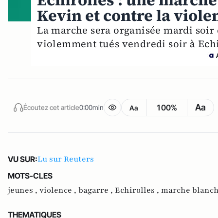
Echirolles : une marche
Kevin et contre la viole
La marche sera organisée mardi soir
violemment tués vendredi soir à Echi
Aa
100%
Écoutez cet article
0:00min
Aa
Lu sur Reuters
VU SUR:
MOTS-CLES
jeunes ,
violence ,
bagarre ,
Echirolles ,
marche blanc
THEMATIQUES