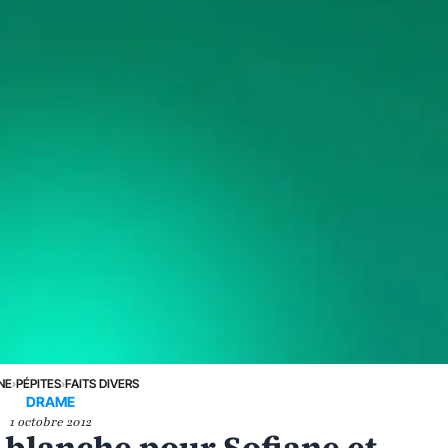
NE
›
PÉPITES
›
FAITS DIVERS
DRAME
1 octobre 2012