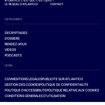
ATLANTICO C'EST QUI, C'EST QUOI ?
/
LE RESEAU D'ATLANTICO
/
CONTACT
CATEGORIES
DECRYPTAGES
DOSSIERS
RENDEZ-VOUS
VIDEOS
PODCASTS
LEGAL
CGV
MENTIONS LEGALES
PUBLICITE SUR ATLANTICO
GESTION DES COOKIES
POLITIQUE DE CONFIDENTIALITE
POLITIQUE D’ACCESSIBILITE
POLITIQUE RELATIVE AUX COOKIES
CONDITIONS GENERALES D’UTILISATION