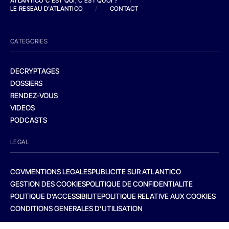
ATLANTICO C'EST QUI, C'EST QUOI ?
/
LE RESEAU D'ATLANTICO
/
CONTACT
CATEGORIES
DECRYPTAGES
DOSSIERS
RENDEZ-VOUS
VIDEOS
PODCASTS
LEGAL
CGV
MENTIONS LEGALES
PUBLICITE SUR ATLANTICO
GESTION DES COOKIES
POLITIQUE DE CONFIDENTIALITE
POLITIQUE D’ACCESSIBILITE
POLITIQUE RELATIVE AUX COOKIES
CONDITIONS GENERALES D’UTILISATION