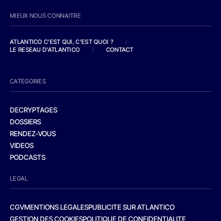
MIEUX NOUS CONNAITRE
ATLANTICO C'EST QUI, C'EST QUOI ?
/
LE RESEAU D'ATLANTICO
/
CONTACT
CATEGORIES
DECRYPTAGES
DOSSIERS
RENDEZ-VOUS
VIDEOS
PODCASTS
LEGAL
CGV
MENTIONS LEGALES
PUBLICITE SUR ATLANTICO
GESTION DES COOKIES
POLITIQUE DE CONFIDENTIALITE