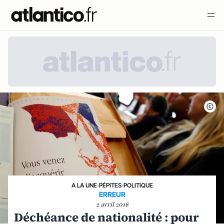
A LA UNE
›
PÉPITES
›
POLITIQUE
ERREUR
2 avril 2016
Déchéance de nationalité : pour