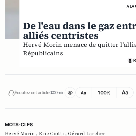
A LA
De l'eau dans le gaz ent
alliés centristes
Hervé Morin menace de quitter l'allia
Républicains
R
Aa
100%
Écoutez cet article
0:00min
Aa
MOTS-CLES
Hervé Morin ,
Eric Ciotti ,
Gérard Larcher