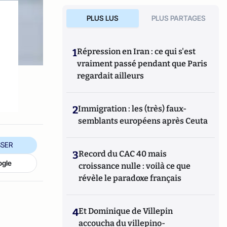
PLUS LUS
PLUS PARTAGES
1
Répression en Iran : ce qui s'est
vraiment passé pendant que Paris
regardait ailleurs
2
Immigration : les (très) faux-
semblants européens après Ceuta
SER
3
Record du CAC 40 mais
ogle
croissance nulle : voilà ce que
révèle le paradoxe français
4
Et Dominique de Villepin
accoucha du villepino-