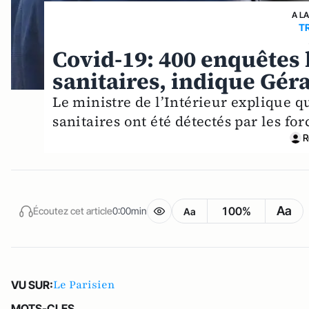
A L
T
Covid-19: 400 enquêtes l
sanitaires, indique Gé
Le ministre de l’Intérieur explique qu
sanitaires ont été détectés par les for
R
Aa
100%
Écoutez cet article
0:00min
Aa
Le Parisien
VU SUR:
MOTS-CLES