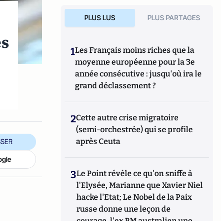
PLUS LUS
PLUS PARTAGES
es
1
Les Français moins riches que la
moyenne européenne pour la 3e
année consécutive : jusqu'où ira le
grand déclassement ?
2
Cette autre crise migratoire
(semi-orchestrée) qui se profile
après Ceuta
SER
ogle
3
Le Point révèle ce qu'on sniffe à
l'Elysée, Marianne que Xavier Niel
hacke l'Etat; Le Nobel de la Paix
russe donne une leçon de
courage, l'ex PM australien une