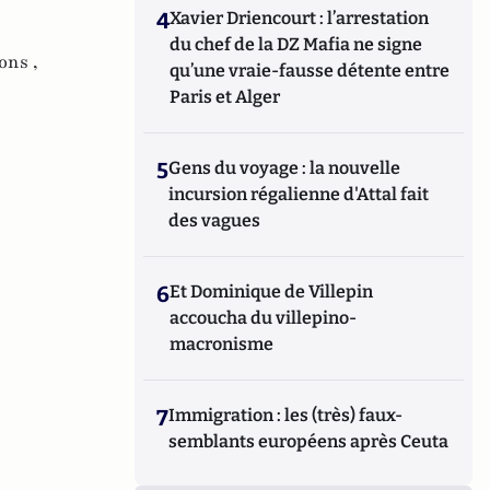
4
Xavier Driencourt : l’arrestation
du chef de la DZ Mafia ne signe
ons ,
qu’une vraie-fausse détente entre
Paris et Alger
5
Gens du voyage : la nouvelle
incursion régalienne d'Attal fait
des vagues
6
Et Dominique de Villepin
accoucha du villepino-
macronisme
7
Immigration : les (très) faux-
semblants européens après Ceuta