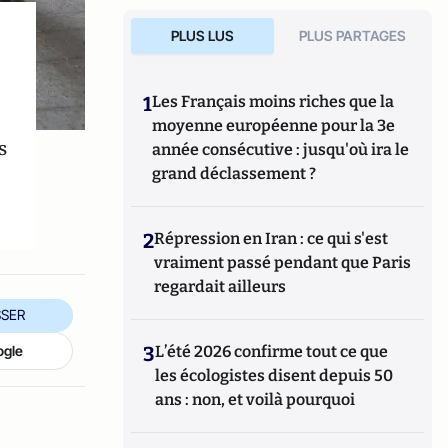
PLUS LUS
PLUS PARTAGES
1
Les Français moins riches que la
moyenne européenne pour la 3e
s
année consécutive : jusqu'où ira le
grand déclassement ?
2
Répression en Iran : ce qui s'est
vraiment passé pendant que Paris
regardait ailleurs
SER
ogle
3
L’été 2026 confirme tout ce que
les écologistes disent depuis 50
ans : non, et voilà pourquoi