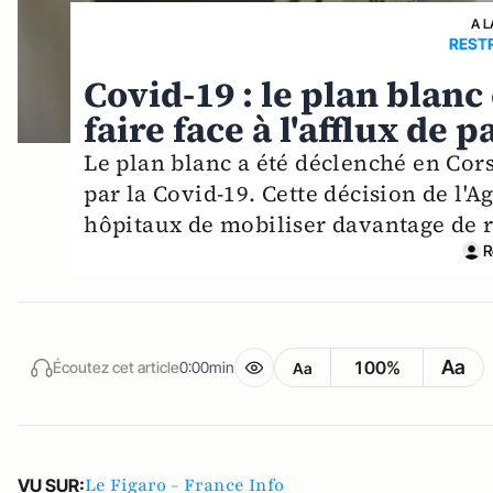
A L
RESTR
Covid-19 : le plan blan
faire face à l'afflux de 
Le plan blanc a été déclenché en Corse
par la Covid-19. Cette décision de l'
hôpitaux de mobiliser davantage de re
R
Aa
100%
Écoutez cet article
0:00min
Aa
Le Figaro - France Info
VU SUR: