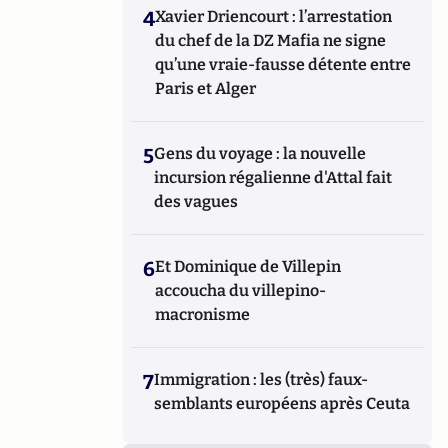
4
Xavier Driencourt : l’arrestation
du chef de la DZ Mafia ne signe
qu’une vraie-fausse détente entre
Paris et Alger
5
Gens du voyage : la nouvelle
incursion régalienne d'Attal fait
des vagues
6
Et Dominique de Villepin
accoucha du villepino-
macronisme
7
Immigration : les (très) faux-
semblants européens après Ceuta