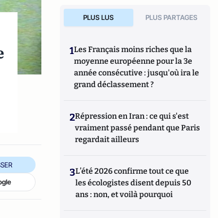
PLUS LUS
PLUS PARTAGES
e
1
Les Français moins riches que la
moyenne européenne pour la 3e
année consécutive : jusqu'où ira le
grand déclassement ?
2
Répression en Iran : ce qui s'est
vraiment passé pendant que Paris
regardait ailleurs
SER
3
L’été 2026 confirme tout ce que
ogle
les écologistes disent depuis 50
ans : non, et voilà pourquoi