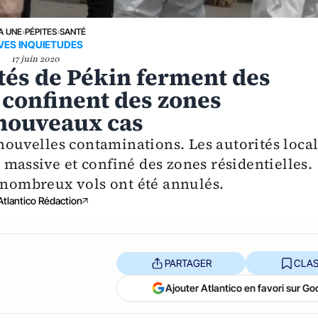
A UNE
›
PÉPITES
›
SANTÉ
VES INQUIETUDES
17 juin 2020
ités de Pékin ferment des
t confinent des zones
 nouveaux cas
 nouvelles contaminations. Les autorités loca
massive et confiné des zones résidentielles.
e nombreux vols ont été annulés.
Atlantico Rédaction
PARTAGER
CLAS
Ajouter Atlantico en favori sur Go