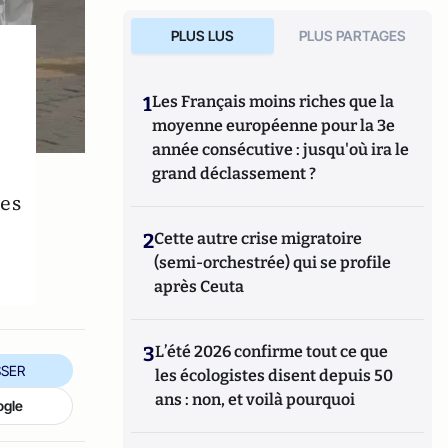
PLUS LUS
PLUS PARTAGES
1
Les Français moins riches que la
moyenne européenne pour la 3e
année consécutive : jusqu'où ira le
grand déclassement ?
les
2
Cette autre crise migratoire
(semi-orchestrée) qui se profile
après Ceuta
3
L’été 2026 confirme tout ce que
SER
les écologistes disent depuis 50
ans : non, et voilà pourquoi
ogle