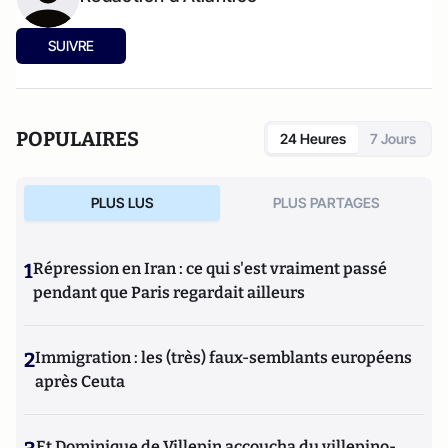
SUIVRE
POPULAIRES
24 Heures
7 Jours
PLUS LUS
PLUS PARTAGES
1
Répression en Iran : ce qui s'est vraiment passé
pendant que Paris regardait ailleurs
2
Immigration : les (très) faux-semblants européens
après Ceuta
Et Dominique de Villepin accoucha du villepino-