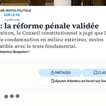
 UNE
›
PÉPITES
›
POLITIQUE
SUR LE FIL
7 août 2014
: la réforme pénale validée
sition, le Conseil constitutionnel a jugé que 
de condamnation en milieu extérieur, moins
atible avec le texte fondamental.
Atlantico Rédaction
PARTAGER
CLAS
Ajouter Atlantico en favori sur Go