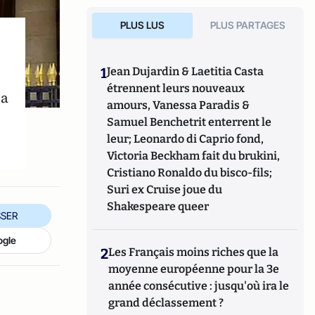
PLUS LUS
PLUS PARTAGES
1
Jean Dujardin & Laetitia Casta
étrennent leurs nouveaux
la
amours, Vanessa Paradis &
Samuel Benchetrit enterrent le
leur; Leonardo di Caprio fond,
Victoria Beckham fait du brukini,
Cristiano Ronaldo du bisco-fils;
Suri ex Cruise joue du
Shakespeare queer
SER
ogle
2
Les Français moins riches que la
moyenne européenne pour la 3e
année consécutive : jusqu'où ira le
grand déclassement ?