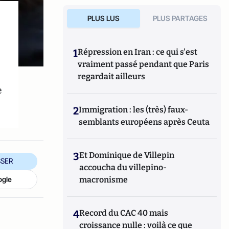
PLUS LUS
PLUS PARTAGES
1
Répression en Iran : ce qui s'est
vraiment passé pendant que Paris
regardait ailleurs
e
2
Immigration : les (très) faux-
semblants européens après Ceuta
3
Et Dominique de Villepin
SER
accoucha du villepino-
ogle
macronisme
4
Record du CAC 40 mais
croissance nulle : voilà ce que