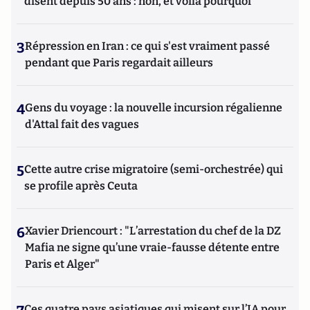
disent depuis 50 ans : non, et voilà pourquoi
3
Répression en Iran : ce qui s'est vraiment passé
pendant que Paris regardait ailleurs
4
Gens du voyage : la nouvelle incursion régalienne
d'Attal fait des vagues
5
Cette autre crise migratoire (semi-orchestrée) qui
se profile après Ceuta
6
Xavier Driencourt : "L’arrestation du chef de la DZ
Mafia ne signe qu’une vraie-fausse détente entre
Paris et Alger"
Ces quatre pays asiatiques qui misent sur l’IA pour