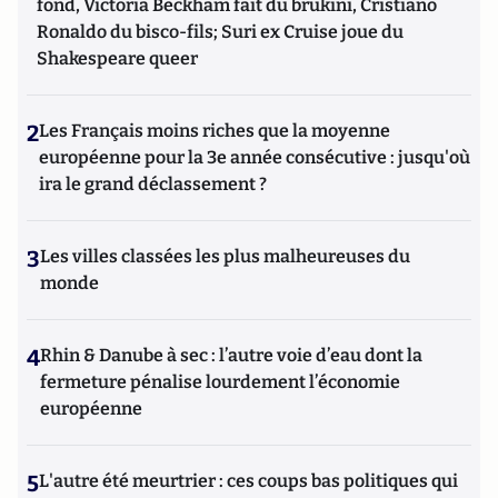
fond, Victoria Beckham fait du brukini, Cristiano
Ronaldo du bisco-fils; Suri ex Cruise joue du
Shakespeare queer
2
Les Français moins riches que la moyenne
européenne pour la 3e année consécutive : jusqu'où
ira le grand déclassement ?
3
Les villes classées les plus malheureuses du
monde
4
Rhin & Danube à sec : l’autre voie d’eau dont la
fermeture pénalise lourdement l’économie
européenne
5
L'autre été meurtrier : ces coups bas politiques qui