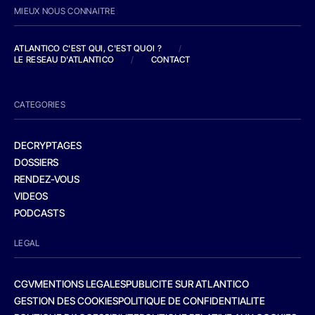
MIEUX NOUS CONNAITRE
ATLANTICO C'EST QUI, C'EST QUOI ?
/
LE RESEAU D'ATLANTICO
/
CONTACT
CATEGORIES
DECRYPTAGES
DOSSIERS
RENDEZ-VOUS
VIDEOS
PODCASTS
LEGAL
CGV
MENTIONS LEGALES
PUBLICITE SUR ATLANTICO
GESTION DES COOKIES
POLITIQUE DE CONFIDENTIALITE