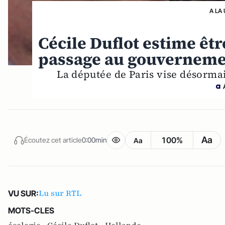
A LA
Cécile Duflot estime êt
passage au gouvernem
La députée de Paris vise désormai
Aa
100%
Écoutez cet article
0:00min
Aa
Lu sur RTL
VU SUR:
MOTS-CLES