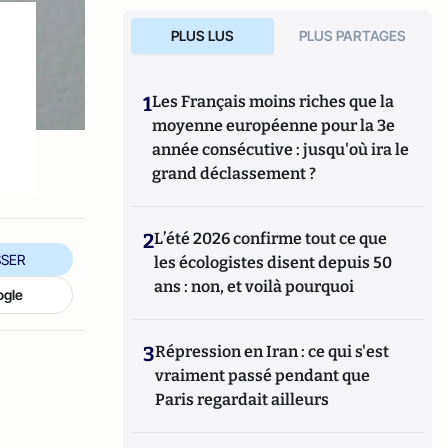
PLUS LUS
PLUS PARTAGES
1
Les Français moins riches que la
moyenne européenne pour la 3e
année consécutive : jusqu'où ira le
grand déclassement ?
2
L’été 2026 confirme tout ce que
SER
les écologistes disent depuis 50
ans : non, et voilà pourquoi
ogle
3
Répression en Iran : ce qui s'est
vraiment passé pendant que
Paris regardait ailleurs