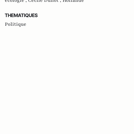
écologie ,
Cécile Duflot ,
Hollande
THEMATIQUES
Politique