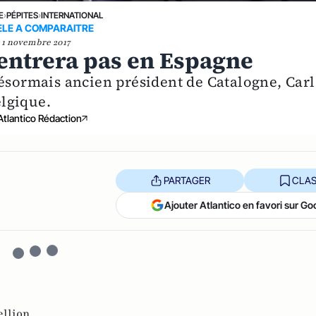
E
›
PÉPITES
›
INTERNATIONAL
ELE A COMPARAITRE
1 novembre 2017
entrera pas en Espagne
désormais ancien président de Catalogne, Carl
lgique.
Atlantico Rédaction
PARTAGER
CLAS
Ajouter Atlantico en favori sur Go
ellion