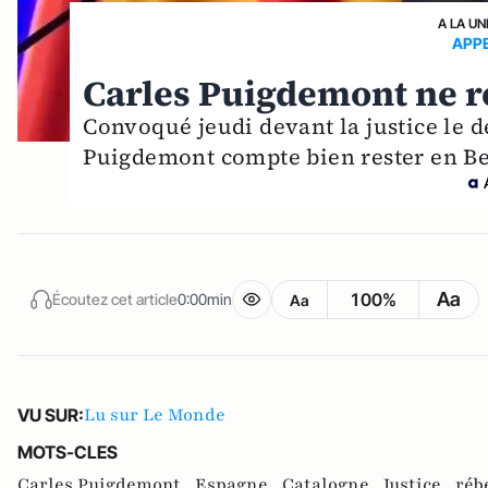
A LA UN
APP
Carles Puigdemont ne r
Convoqué jeudi devant la justice le 
Puigdemont compte bien rester en Be
Aa
100%
Écoutez cet article
0:00min
Aa
Lu sur Le Monde
VU SUR:
MOTS-CLES
Carles Puigdemont ,
Espagne ,
Catalogne ,
Justice ,
réb