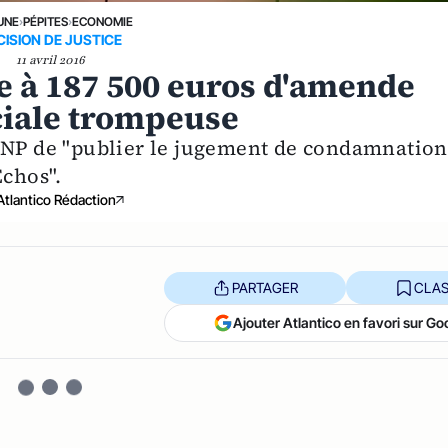
UNE
›
PÉPITES
›
ECONOMIE
CISION DE JUSTICE
11 avril 2016
 à 187 500 euros d'amende
iale trompeuse
 BNP de "publier le jugement de condamnation
Échos".
Atlantico Rédaction
PARTAGER
CLAS
Ajouter Atlantico en favori sur Go