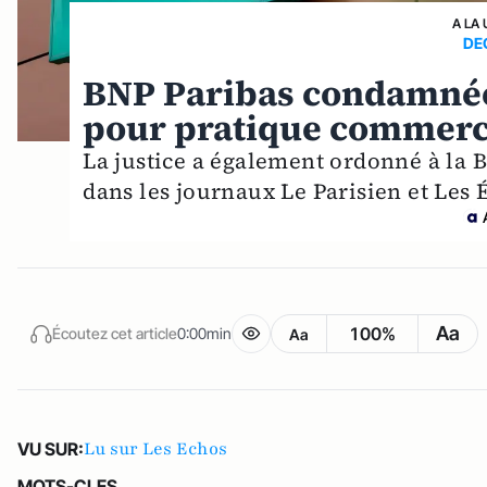
A LA 
DE
BNP Paribas condamnée
pour pratique commerc
La justice a également ordonné à la
dans les journaux Le Parisien et Les 
Aa
100%
Écoutez cet article
0:00min
Aa
Lu sur Les Echos
VU SUR:
MOTS-CLES