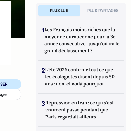
PLUS LUS
PLUS PARTAGES
1
Les Français moins riches que la
moyenne européenne pour la 3e
année consécutive : jusqu'où ira le
grand déclassement ?
2
L’été 2026 confirme tout ce que
les écologistes disent depuis 50
ans : non, et voilà pourquoi
SER
ogle
3
Répression en Iran : ce qui s'est
vraiment passé pendant que
Paris regardait ailleurs