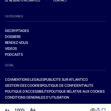
LE RESEAU D'ATLANTICO
/
CONTACT
CATEGORIES
DECRYPTAGES
DOSSIERS
RENDEZ-VOUS
VIDEOS
PODCASTS
LEGAL
CGV
MENTIONS LEGALES
PUBLICITE SUR ATLANTICO
GESTION DES COOKIES
POLITIQUE DE CONFIDENTIALITE
POLITIQUE D’ACCESSIBILITE
POLITIQUE RELATIVE AUX COOKIES
CONDITIONS GENERALES D’UTILISATION
Aa
100%
Aa