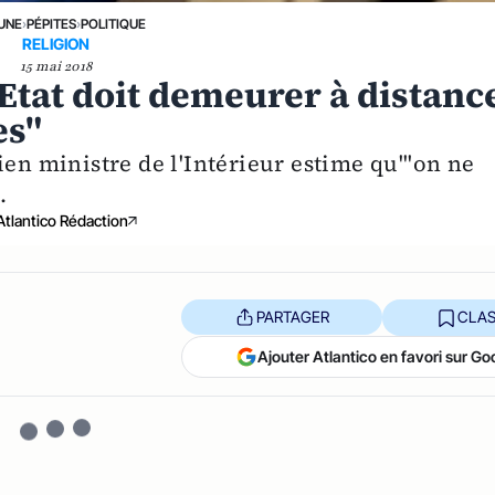
 UNE
›
PÉPITES
›
POLITIQUE
RELIGION
15 mai 2018
Etat doit demeurer à distanc
es"
ien ministre de l'Intérieur estime qu'"on ne
.
Atlantico Rédaction
PARTAGER
CLAS
Ajouter Atlantico en favori sur Go