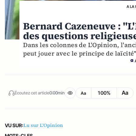
A LA
Bernard Cazeneuve : "L'
des questions religieus
Dans les colonnes de L'Opinion, l'anc
peut jouer avec le principe de laïcité"
Aa
100%
Écoutez cet article
0:00min
Aa
Lu sur L'Opinion
VU SUR:
MOTS-CLES