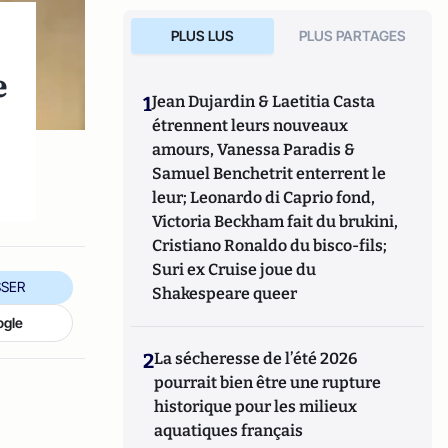
PLUS LUS
PLUS PARTAGES
e
1
Jean Dujardin & Laetitia Casta
étrennent leurs nouveaux
amours, Vanessa Paradis &
Samuel Benchetrit enterrent le
leur; Leonardo di Caprio fond,
Victoria Beckham fait du brukini,
Cristiano Ronaldo du bisco-fils;
Suri ex Cruise joue du
SER
Shakespeare queer
ogle
2
La sécheresse de l’été 2026
pourrait bien être une rupture
historique pour les milieux
aquatiques français