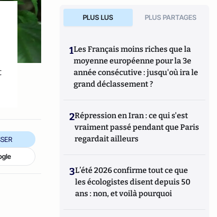
PLUS LUS
PLUS PARTAGES
1
Les Français moins riches que la
moyenne européenne pour la 3e
t
année consécutive : jusqu'où ira le
grand déclassement ?
2
Répression en Iran : ce qui s'est
vraiment passé pendant que Paris
regardait ailleurs
SER
ogle
3
L’été 2026 confirme tout ce que
les écologistes disent depuis 50
ans : non, et voilà pourquoi