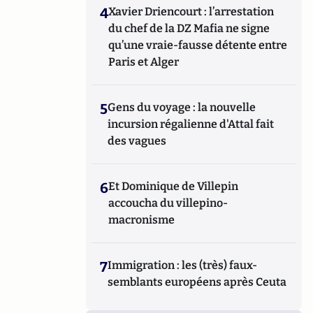
4
Xavier Driencourt : l’arrestation
du chef de la DZ Mafia ne signe
qu’une vraie-fausse détente entre
Paris et Alger
5
Gens du voyage : la nouvelle
incursion régalienne d'Attal fait
des vagues
6
Et Dominique de Villepin
accoucha du villepino-
macronisme
7
Immigration : les (très) faux-
semblants européens après Ceuta