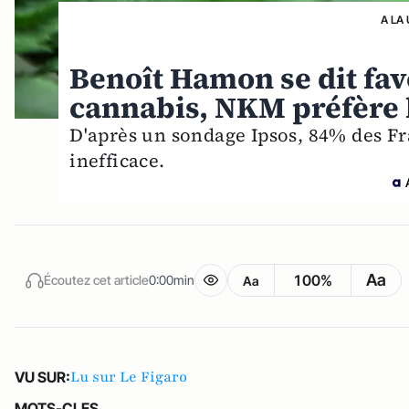
A LA
Benoît Hamon se dit favo
cannabis, NKM préfère 
D'après un sondage Ipsos, 84% des Fra
inefficace.
Aa
100%
Écoutez cet article
0:00min
Aa
Lu sur Le Figaro
VU SUR:
MOTS-CLES