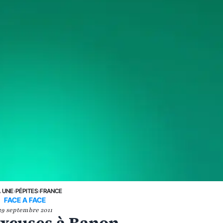
A UNE
›
PÉPITES
›
FRANCE
FACE A FACE
29 septembre 2011