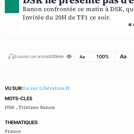
DSK ne présente pas d'
Banon confrontée ce matin à DSK, qu'e
Invitée du 20H de TF1 ce soir.
Aa
100%
Écoutez cet article
0:00min
Aa
Lu sur Libération.fr
VU SUR:
MOTS-CLES
DSK ,
Tristane Banon
THEMATIQUES
France