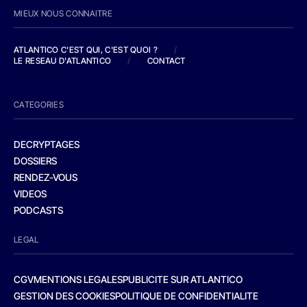
MIEUX NOUS CONNAITRE
ATLANTICO C'EST QUI, C'EST QUOI ?
/
LE RESEAU D'ATLANTICO
/
CONTACT
CATEGORIES
DECRYPTAGES
DOSSIERS
RENDEZ-VOUS
VIDEOS
PODCASTS
LEGAL
CGV
MENTIONS LEGALES
PUBLICITE SUR ATLANTICO
GESTION DES COOKIES
POLITIQUE DE CONFIDENTIALITE