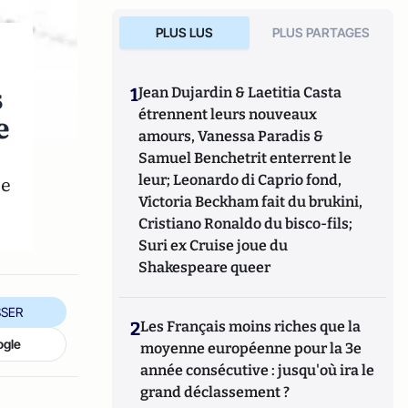
PLUS LUS
PLUS PARTAGES
s
1
Jean Dujardin & Laetitia Casta
étrennent leurs nouveaux
e
amours, Vanessa Paradis &
Samuel Benchetrit enterrent le
leur; Leonardo di Caprio fond,
te
Victoria Beckham fait du brukini,
Cristiano Ronaldo du bisco-fils;
Suri ex Cruise joue du
Shakespeare queer
SER
2
Les Français moins riches que la
ogle
moyenne européenne pour la 3e
année consécutive : jusqu'où ira le
grand déclassement ?