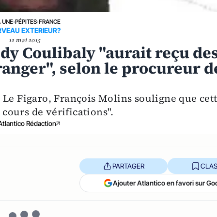
A UNE
›
PÉPITES
›
FRANCE
RVEAU EXTERIEUR?
12 mai 2015
édy Coulibaly "aurait reçu de
ranger", selon le procureur d
 Le Figaro, François Molins souligne que cet
 cours de vérifications".
Atlantico Rédaction
PARTAGER
CLAS
Ajouter Atlantico en favori sur Go