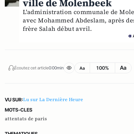
ville de Molenbeek
L'administration communale de Molen
avec Mohammed Abdeslam, après des d
frère Salah début avril.
Aa
100%
Écoutez cet article
0:00min
Aa
Lu sur La Dernière Heure
VU SUR:
MOTS-CLES
attentats de paris
THEMATIQUES