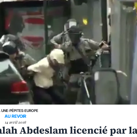
A UNE
›
PÉPITES
›
EUROPE
AU REVOIR
14 avril 2016
Salah Abdeslam licencié par l