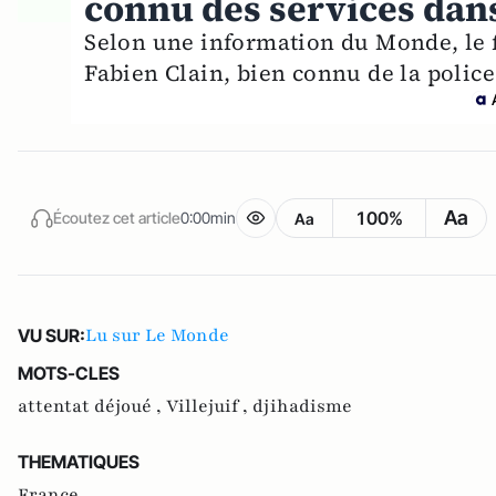
connu des services dans
Selon une information du Monde, le 
Fabien Clain, bien connu de la police
Aa
100%
Écoutez cet article
0:00min
Aa
Lu sur Le Monde
VU SUR:
MOTS-CLES
attentat déjoué ,
Villejuif ,
djihadisme
THEMATIQUES
France