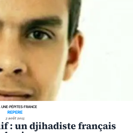
A UNE
›
PÉPITES
›
FRANCE
REPERE
3 août 2015
if : un djihadiste français