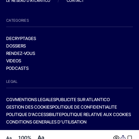
LE RESEAU D'ATLANTICO
/
CONTACT
CATEGORIES
DECRYPTAGES
DOSSIERS
RENDEZ-VOUS
VIDEOS
PODCASTS
LEGAL
CGV
MENTIONS LEGALES
PUBLICITE SUR ATLANTICO
GESTION DES COOKIES
POLITIQUE DE CONFIDENTIALITE
POLITIQUE D’ACCESSIBILITE
POLITIQUE RELATIVE AUX COOKIES
CONDITIONS GENERALES D’UTILISATION
Aa
100%
Aa