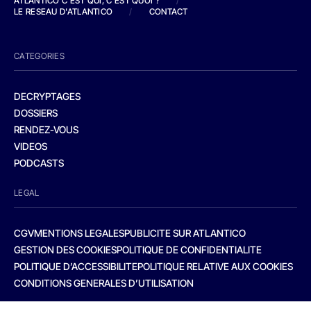
ATLANTICO C'EST QUI, C'EST QUOI ?
/
LE RESEAU D'ATLANTICO
/
CONTACT
CATEGORIES
DECRYPTAGES
DOSSIERS
RENDEZ-VOUS
VIDEOS
PODCASTS
LEGAL
CGV
MENTIONS LEGALES
PUBLICITE SUR ATLANTICO
GESTION DES COOKIES
POLITIQUE DE CONFIDENTIALITE
POLITIQUE D’ACCESSIBILITE
POLITIQUE RELATIVE AUX COOKIES
CONDITIONS GENERALES D’UTILISATION