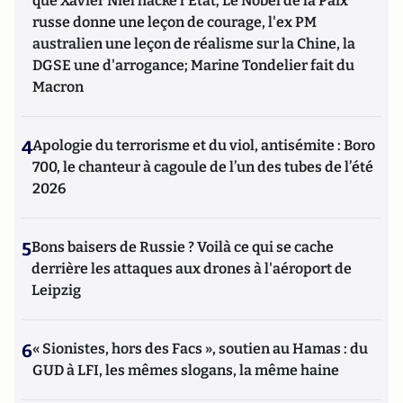
que Xavier Niel hacke l'Etat; Le Nobel de la Paix
russe donne une leçon de courage, l'ex PM
australien une leçon de réalisme sur la Chine, la
DGSE une d'arrogance; Marine Tondelier fait du
Macron
4
Apologie du terrorisme et du viol, antisémite : Boro
700, le chanteur à cagoule de l’un des tubes de l’été
2026
5
Bons baisers de Russie ? Voilà ce qui se cache
derrière les attaques aux drones à l'aéroport de
Leipzig
6
« Sionistes, hors des Facs », soutien au Hamas : du
GUD à LFI, les mêmes slogans, la même haine