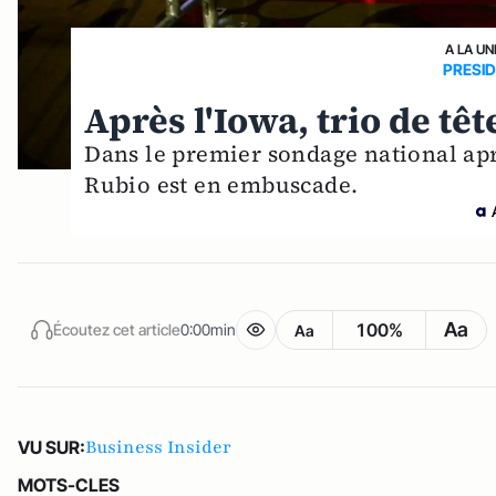
A LA UN
PRESID
Après l'Iowa, trio de t
Dans le premier sondage national ap
Rubio est en embuscade.
Aa
100%
Écoutez cet article
0:00min
Aa
Business Insider
VU SUR:
MOTS-CLES