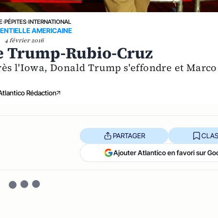
E
›
PÉPITES
›
INTERNATIONAL
ENTIELLE AMERICAINE
4 février 2016
ête Trump-Rubio-Cruz
rès l'Iowa, Donald Trump s'effondre et Marco
Atlantico Rédaction
PARTAGER
CLAS
Ajouter Atlantico en favori sur Go