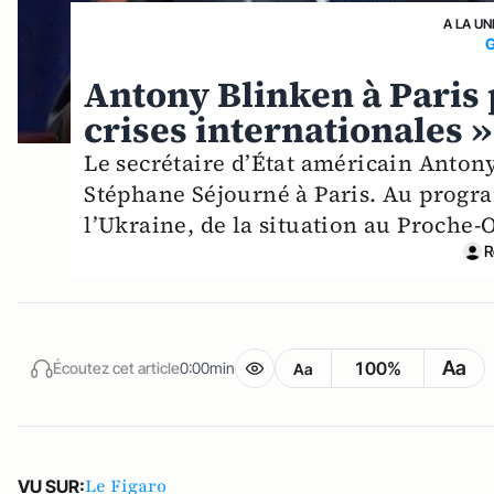
A LA UN
Antony Blinken à Paris 
crises internationales »
Le secrétaire d’État américain Ant
Stéphane Séjourné à Paris. Au progra
l’Ukraine, de la situation au Proche-
R
Aa
100%
Écoutez cet article
0:00min
Aa
Le Figaro
VU SUR: