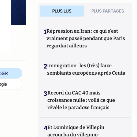
PLUS LUS
PLUS PARTAGES
1
Répression en Iran : ce qui s'est
vraiment passé pendant que Paris
regardait ailleurs
2
Immigration : les (très) faux-
semblants européens après Ceuta
SER
ogle
3
Record du CAC 40 mais
croissance nulle : voilà ce que
révèle le paradoxe français
4
Et Dominique de Villepin
accoucha du villepino-