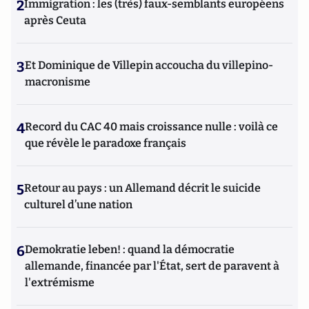
2
Immigration : les (très) faux-semblants européens
après Ceuta
3
Et Dominique de Villepin accoucha du villepino-
macronisme
4
Record du CAC 40 mais croissance nulle : voilà ce
que révèle le paradoxe français
5
Retour au pays : un Allemand décrit le suicide
culturel d’une nation
6
Demokratie leben! : quand la démocratie
allemande, financée par l'État, sert de paravent à
l'extrémisme